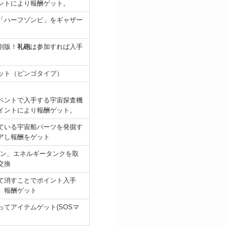
ントにより報酬ゲット。
「ハーフゾンビ」をギャザー
別版！
礼砲
は参加すれば入手
ット（ビンゴタイプ）
ベントで入手する宇宙探査機
イントにより報酬ゲット。
ている宇宙船パーツを発掘す
アし報酬をゲット
ガン、エネルギータンクを取
交換
て消すことでポイント入手
、報酬ゲット
てアイテムゲット(SOSマ