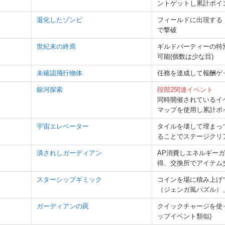
ントゲットし累計ポイ
退化したゾンビ
フィールドに出現する
で撃破
世紀末の終焉
ギルドパーティーの特
可能(個数は少な目)
未確認飛行物体
任務を達成して報酬ゲ
銀河探索
段階2関連イベント
同時開催されているイ
マップを使用し累計ポ
宇宙エレベーター
タイルを壊して埋まっ
ることでステージクリ
潰されしガーディアン
AP消費しエネルギー
得、交換所でアイテム
スターシップギミック
コインを場に積み上げ
（ジェンガ風パズル）
ガーディアンの罠
クイックチャージを使っ
ップイベント類似)