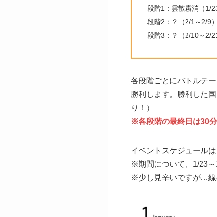
段階1：雲散霧消（1/23
段階2：？（2/1～2/9
段階3：？（2/10～2/2
各段階ごとにバトルテー
勝利します。勝利した国
り！）
※各段階の最終日は30分
イベントスケジュールは
※期間について、1/23～1/
※少し見辛いですが…線