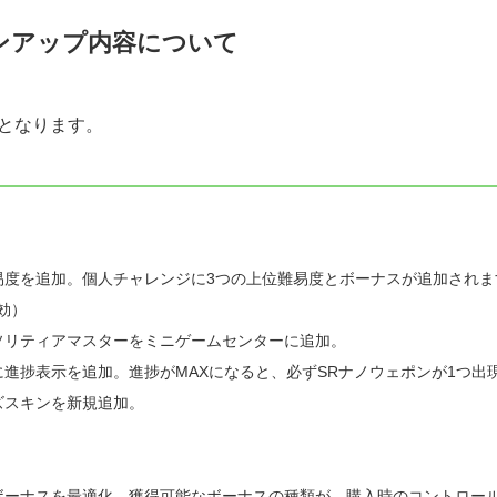
ージョンアップ内容について
下となります。
易度を追加。個人チャレンジに3つの上位難易度とボーナスが追加され
効）
ソリティアマスターをミニゲームセンターに追加。
に進捗表示を追加。進捗がMAXになると、必ずSRナノウェポンが1つ出
ズスキンを新規追加。
ボーナスを最適化。獲得可能なボーナスの種類が、購入時のコントロー