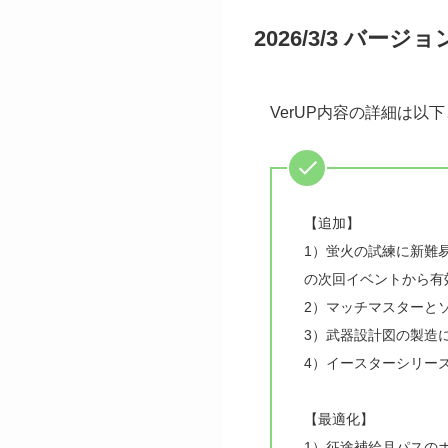
2026/3/3 バ
VerUP内容の詳細は以
【追加】
1）蛍火の試練に新難
の次回イベントから有
2）マッチマスターと
3）武器設計図の製造
4）イースターシリー
【最適化】
1）征途補給月パスの