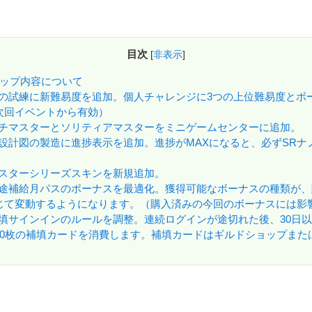
目次
[
非表示
]
ンアップ内容について
の試練に新難易度を追加。個人チャレンジに3つの上位難易度とボ
次回イベントから有効）
チマスターとソリティアマスターをミニゲームセンターに追加。
設計図の製造に進捗表示を追加。進捗がMAXになると、必ずSRナ
スターシリーズスキンを新規追加。
途補給月パスのボーナスを最適化。獲得可能なボーナスの種類が、
じて変動するようになります。（購入済みの今回のボーナスには影
填サインインのルールを調整。連続ログインが途切れた後、30日
10枚の補填カードを消費します。補填カードはギルドショップまた