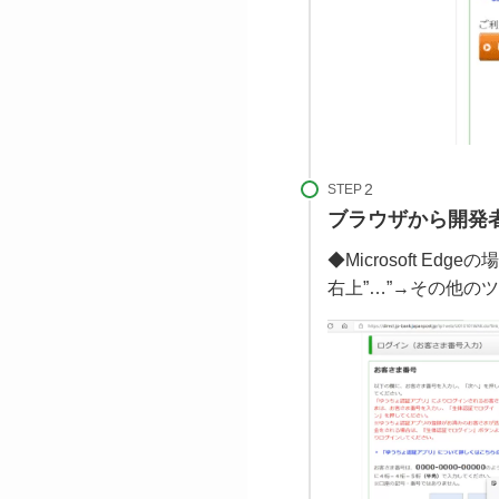
STEP
ブラウザから開発
◆Microsoft Edgeの
右上”…”→その他の