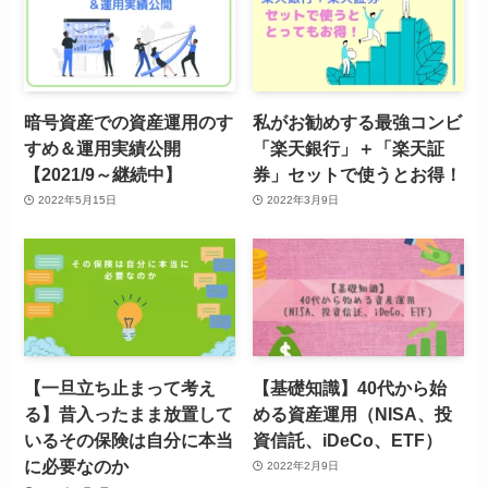
暗号資産での資産運用のす
私がお勧めする最強コンビ
すめ＆運用実績公開
「楽天銀行」＋「楽天証
【2021/9～継続中】
券」セットで使うとお得！
2022年5月15日
2022年3月9日
【一旦立ち止まって考え
【基礎知識】40代から始
る】昔入ったまま放置して
める資産運用（NISA、投
いるその保険は自分に本当
資信託、iDeCo、ETF）
に必要なのか
2022年2月9日